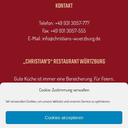
KONTAKT
Telefon: +49 931 3057-777
Fax: +49 931 3057-555
E-Mail: info@christians-wuerzburg.de
„CHRISTIAN’S“ RESTAURANT WÜRTZBURG
Gute Küche ist immer eine Bereicherung. Für Feiern,
Veranstaltungen oder einfach einer Tischbestellung,
Cookie-Zustimmung verwalten
besuchen Sie uns spontan oder fragen Sie nach einem
Angebot.
Wir verwenden Cookies, um unsere Website und unseren Service zu optimieren.
Cookies akzeptieren