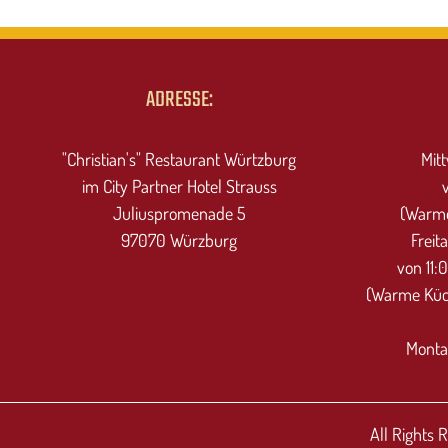
ADRESSE:
"Christian's" Restaurant Würtzburg
Mit
im City Partner Hotel Strauss
Juliuspromenade 5
(Warme
97070 Würzburg
Freit
von 11:
(Warme Küch
Monta
All Rights