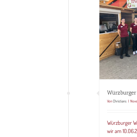
Würzburger
Von
Christians
|
Nove
Würzburger We
wir am 10.06.2