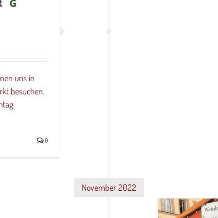
nnen uns in
rkt besuchen.
ntag
0
November 2022