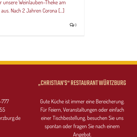
r unsere Weinlauben-Theke am
aus. Nach 2 Jahren Corona [...]
0
„CHRISTIAN’S“ RESTAURANT WÜRTZBURG
7-777
Gute Küche ist immer eine Bereicherung.
555
Für Feiern, Veranstaltungen oder einfach
erzburg.de
einer Tischbestellung, besuchen Sie uns
spontan oder fragen Sie nach einem
Angebot.